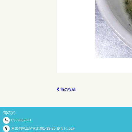
前の投稿
鶏の穴
0339862811
東京都豊島区東池袋1-39-20 慶太ビル1F