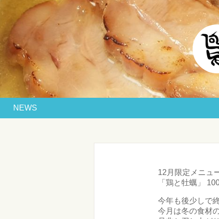
NEWS
12月限定メニュ
「鶏と牡蠣」 10
今年も後少しで
今月は冬の食材