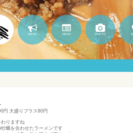
NEWS
MENU
PHOTO
ー
00円 大盛りプラス80円
終わりますね
の牡蠣を合わせたラーメンです