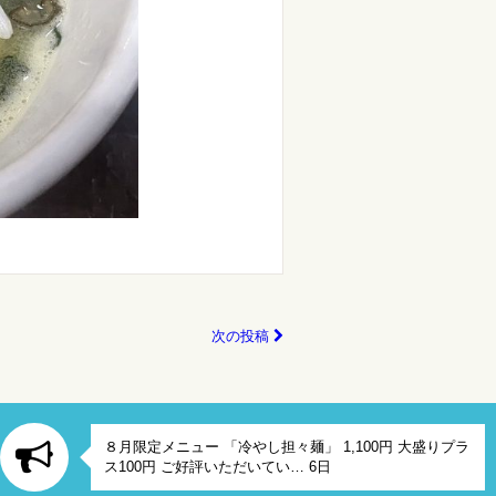
次の投稿
８月限定メニュー 「冷やし担々麺」 1,100円 大盛りプラ
ス100円 ご好評いただいてい… 6日