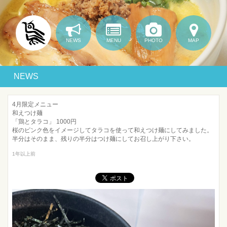
NEWS
MENU
PHOTO
MAP
NEWS
4月限定メニュー
和えつけ麺
「鶏とタラコ」 1000円
桜のピンク色をイメージしてタラコを使って和えつけ麺にしてみました。
半分はそのまま、残りの半分はつけ麺にしてお召し上がり下さい。
1年以上前